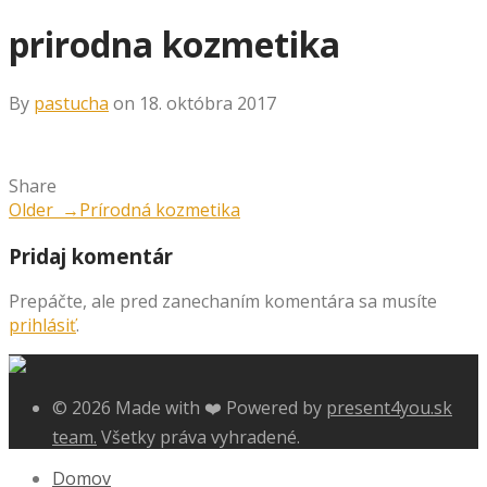
prirodna kozmetika
By
pastucha
on 18. októbra 2017
Share
Older →
Prírodná kozmetika
Pridaj komentár
Prepáčte, ale pred zanechaním komentára sa musíte
prihlásiť
.
© 2026 Made with ❤️ Powered by
present4you.sk
team.
Všetky práva vyhradené.
Domov